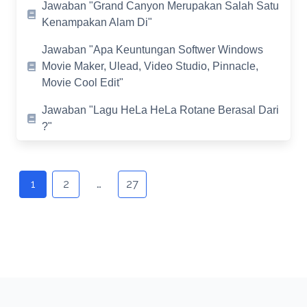
Jawaban "Grand Canyon Merupakan Salah Satu
Kenampakan Alam Di"
Jawaban "Apa Keuntungan Softwer Windows
Movie Maker, Ulead, Video Studio, Pinnacle,
Movie Cool Edit"
Jawaban "Lagu HeLa HeLa Rotane Berasal Dari
?"
Posts
navigation
1
2
…
27