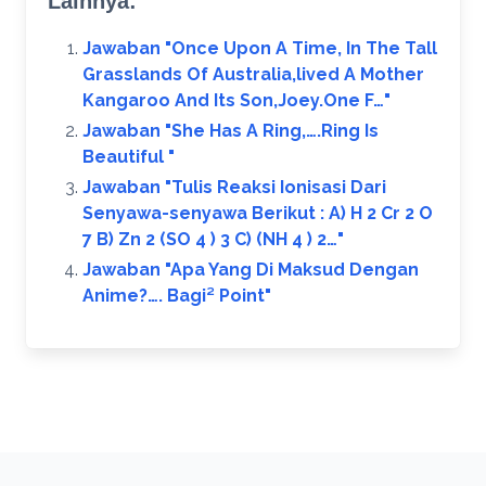
Lainnya:
Jawaban "Once Upon A Time, In The Tall
Grasslands Of Australia,lived A Mother
Kangaroo And Its Son,Joey.One F…"
Jawaban "She Has A Ring,….Ring Is
Beautiful ​"
Jawaban "Tulis Reaksi Ionisasi Dari
Senyawa-senyawa Berikut : A) H 2 Cr 2 O
7 B) Zn 2 (SO 4 ) 3 C) (NH 4 ) 2…"
Jawaban "Apa Yang Di Maksud Dengan
Anime?…. Bagi² Point​"