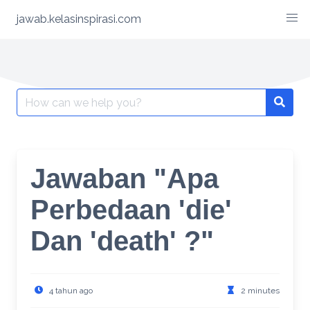
Skip
jawab.kelasinspirasi.com
to
content
Search
for:
Jawaban "Apa
Perbedaan 'die'
Dan 'death' ?"
4 tahun ago
2 minutes