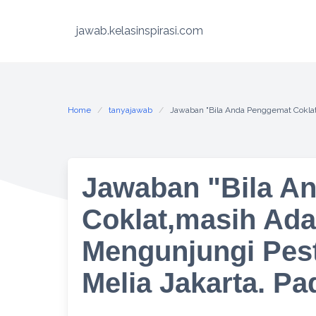
Skip
to
jawab.kelasinspirasi.com
content
Home
tanyajawab
Jawaban "Bila Anda Penggemat Coklat
Jawaban "Bila A
Coklat,masih Ad
Mengunjungi Pest
Melia Jakarta. P