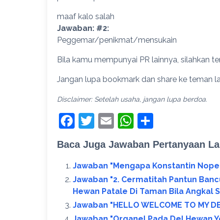
maaf kalo salah
Jawaban: #2:
Peggemar/penikmat/mensukain
Bila kamu mempunyai PR lainnya, silahkan te
Jangan lupa bookmark dan share ke teman la
Disclaimer: Setelah usaha, jangan lupa berdoa.
Facebook
Twitter
Email
WhatsApp
Share
Baca Juga Jawaban Pertanyaan La
Jawaban "Mengapa Konstantin Nopel
Jawaban "2. Cermatitah Pantun Banc
Hewan Patale Di Taman Bila Angkal S
Jawaban "HELLO WELCOME TO MY DEA
Jawaban "Organel Pada Del Hewan Y