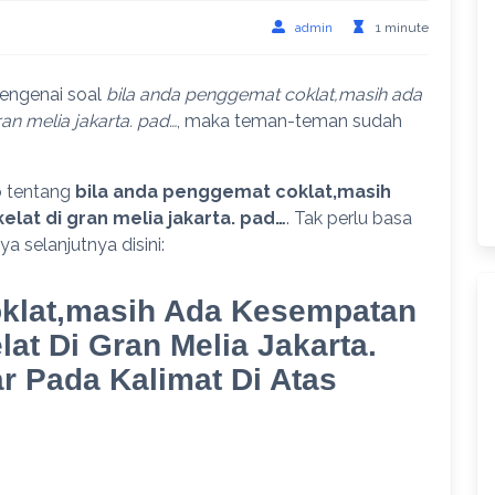
admin
1 minute
engenai soal
bila anda penggemat coklat,masih ada
n melia jakarta. pad…
, maka teman-teman sudah
b tentang
bila anda penggemat coklat,masih
at di gran melia jakarta. pad…
. Tak perlu basa
a selanjutnya disini:
klat,masih Ada Kesempatan
at Di Gran Melia Jakarta.
 Pada Kalimat Di Atas