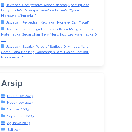
Jawaban "Comperative A)spanish/easy/portuguese
B)my Uncle's Car/expensive/my Father's C)your
Homework/importa…"
Jawaban "Perbedaan Kebijakan Moneter Dan Fiscal"
Jawaban "Setiap Tiga Hari Sekali Kezia Mengikuti Les
Matematika, Sedangkan Gery Mengikuti Les Matematika Di
T…"
Jawaban "Bacalah Paragraf Berikut! Di Minggu Yang
Cerah, Papa Beruang Kedatangan Tamu Calon Pembeli
Rumahnya,…"
Arsip
Desember 2023
November 2023
Oktober 2023
September 2023
Agustus 2023
Juli 2023