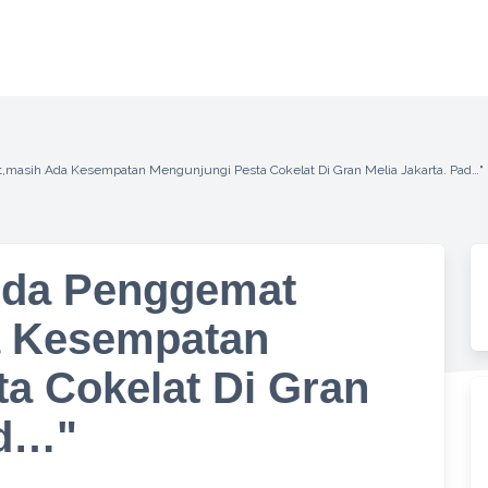
,masih Ada Kesempatan Mengunjungi Pesta Cokelat Di Gran Melia Jakarta. Pad…"
nda Penggemat
a Kesempatan
a Cokelat Di Gran
ad…"