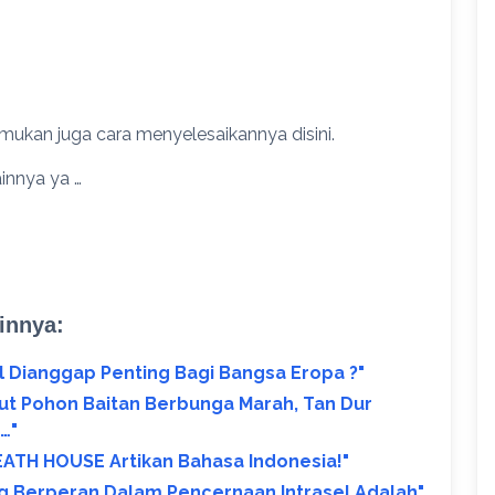
mukan juga cara menyelesaikannya disini.
innya ya …
innya:
 Dianggap Penting Bagi Bangsa Eropa ?"
ut Pohon Baitan Berbunga Marah, Tan Dur
…"
TH HOUSE Artikan Bahasa Indonesia!"
g Berperan Dalam Pencernaan Intrasel Adalah"