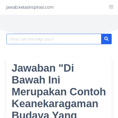
Skip
jawab.kelasinspirasi.com
to
content
Search
for:
Jawaban "Di
Bawah Ini
Merupakan Contoh
Keanekaragaman
Budaya Yang