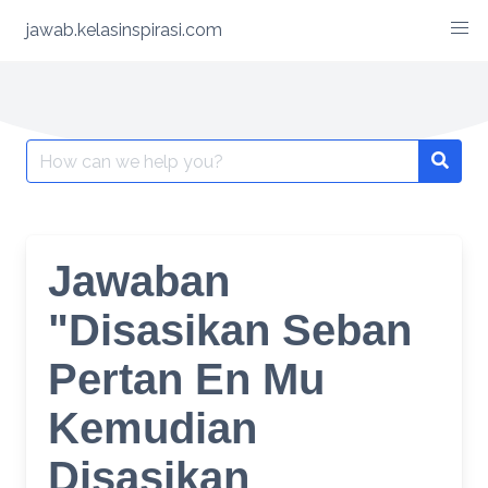
Skip
jawab.kelasinspirasi.com
to
content
Search
for:
Jawaban
"Disasikan Seban
Pertan En Mu
Kemudian
Disasikan