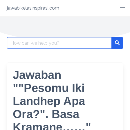
Skip
jawab.kelasinspirasi.com
to
content
Search
for:
Jawaban
""Pesomu Iki
Landhep Apa
Ora?". Basa
Kramane……"