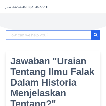
Skip
jawab.kelasinspirasi.com
to
content
Search
for:
Jawaban "Uraian
Tentang Ilmu Falak
Dalam Historia
Menjelaskan
Tentang?"